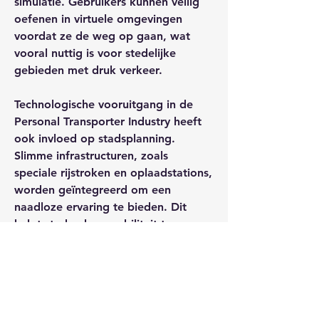
simulatie. Gebruikers kunnen veilig 
oefenen in virtuele omgevingen 
voordat ze de weg op gaan, wat 
vooral nuttig is voor stedelijke 
gebieden met druk verkeer.
Technologische vooruitgang in de 
Personal Transporter Industry heeft 
ook invloed op stadsplanning. 
Slimme infrastructuren, zoals 
speciale rijstroken en oplaadstations, 
worden geïntegreerd om een 
naadloze ervaring te bieden. Dit 
helpt steden hun mobiliteit te 
verbeteren en tegelijkertijd 
milieuvriendelijker te worden.
Tot slot biedt data-analyse enorme 
kansen. Door het verzamelen en 