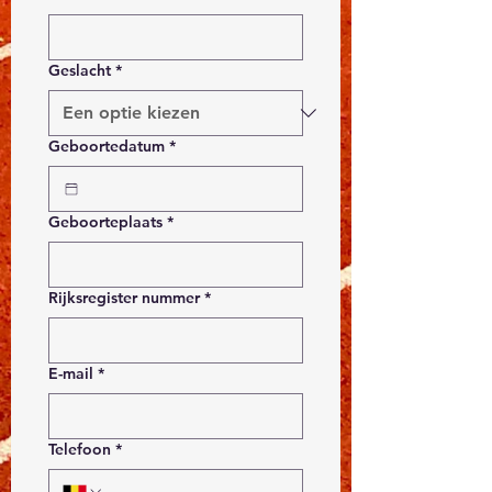
Geslacht
*
Geboortedatum
*
Geboorteplaats
*
Rijksregister nummer
*
E-mail
*
Telefoon
*