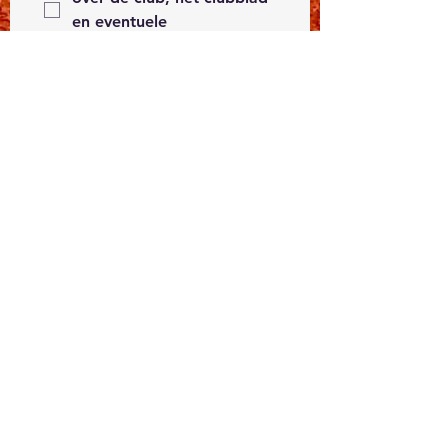
en eventuele 
evenementen, 
georganiseerd door de 
club of het KAVVV
wenst graag aan de 
WhatsApp 
informatiegroep van 
A.C.S.S. toegevoegd te 
worden om op de hoogte 
te blijven over de 
trainingen, wedstrijden en 
belangrijke informatie (bv 
het afgelasten van 
trainingen of wedstrijden)
zal het lidgeld overmaken 
op rekening nr. KBC bank 
BE 15 7330 0998 1330 van 
A.C.S.S. vzw. (Als 