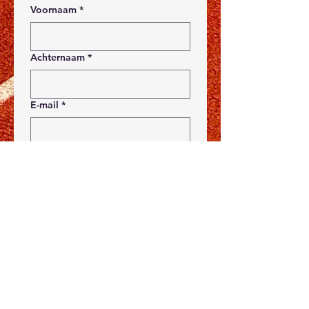
Voornaam
*
Achternaam
*
E-mail
*
Telefoon
Vraag / Opmerking
*
Verzenden