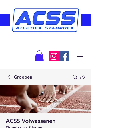
Groepen
ACSS Volwassenen
Openbaar
·
2 leden