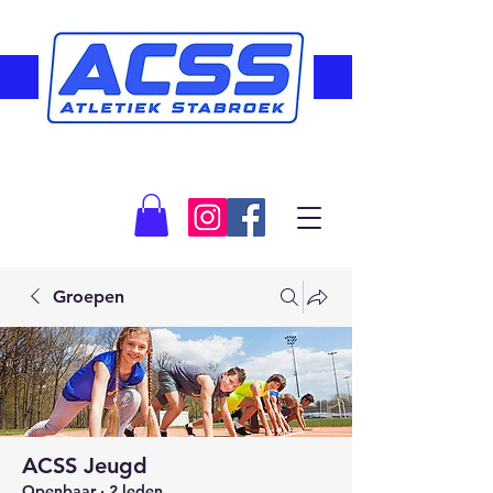
Groepen
ACSS Jeugd
Openbaar
·
2 leden