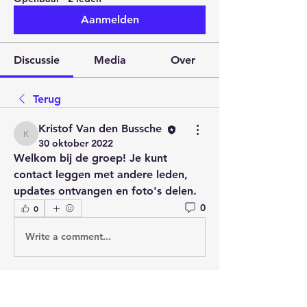
Aanmelden
Discussie
Media
Over
Terug
Kristof Van den Bussche
Kristof Van den Bussche
30 oktober 2022
Welkom bij de groep! Je kunt 
contact leggen met andere leden, 
updates ontvangen en foto's delen.
0
0
Write a comment...
Over