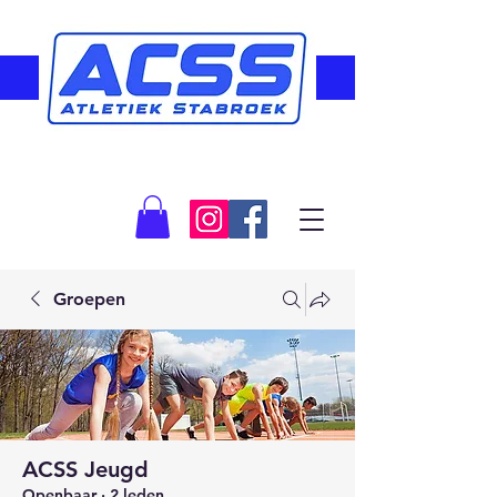
Groepen
ACSS Jeugd
Openbaar
·
2 leden