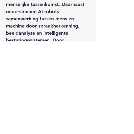
menselijke tussenkomst. Daarnaast 
ondersteunen AI-robots 
samenwerking tussen mens en 
machine door spraakherkenning, 
beeldanalyse en intelligente 
besturingssystemen. Door 
voortdurende technologische 
ontwikkelingen worden deze 
systemen steeds nauwkeuriger, 
flexibeler en beter inzetbaar in 
dynamische werkomgevingen.
0
0
4
Write a comment...
Over