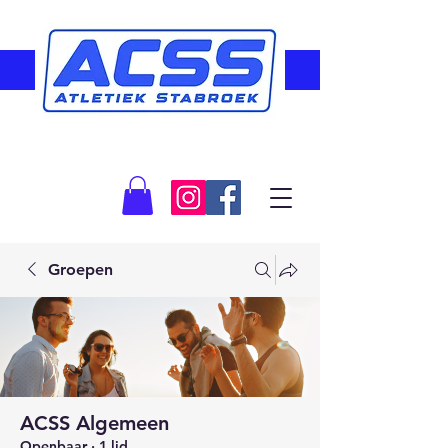
Groepen
ACSS Algemeen
Openbaar
·
1 lid