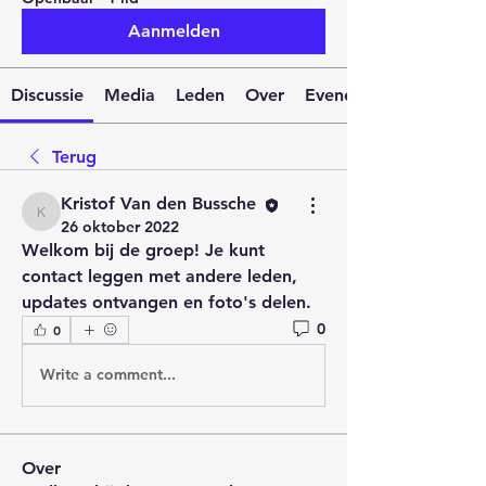
Aanmelden
Discussie
Media
Leden
Over
Evenementen
Terug
Kristof Van den Bussche
Kristof Van den Bussche
26 oktober 2022
Welkom bij de groep! Je kunt 
contact leggen met andere leden, 
updates ontvangen en foto's delen.
0
0
Write a comment...
Over