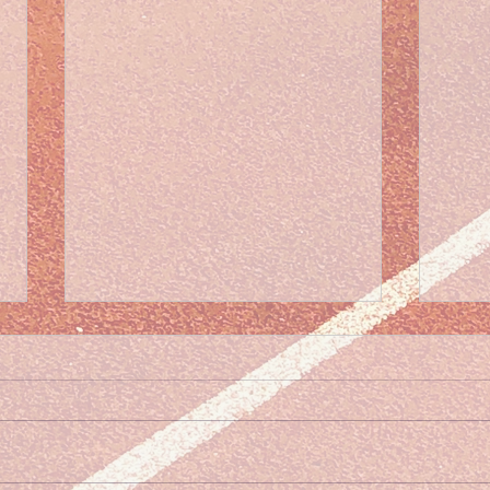
Winterkalender wedstrijden
seizoen 2025-2026
Beste clubleden, De
winterkalender voor de
veldloopwedstrijden van het
K.A.V.V.V.&FEDES staat in de