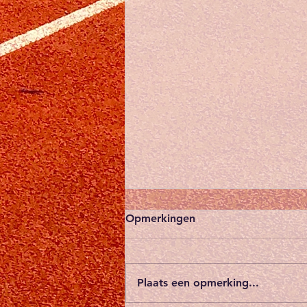
Blijf zichtbaar - we gaan
Opmerkingen
voor fluo
De herfst en wintermaanden
brengen vroeg donker en
Plaats een opmerking...
schemering met zich mee. Voor
wie regelmatig loopt ( ’s