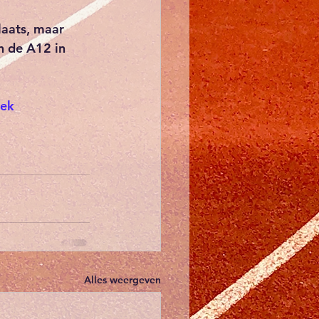
aats, maar 
n de A12 in 
oek
Alles weergeven