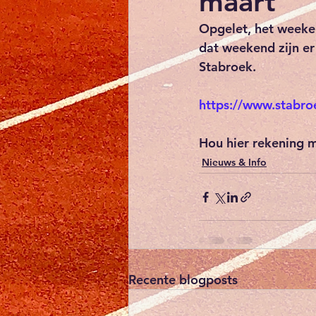
maart
Opgelet, het weeke
dat weekend zijn e
Stabroek. 
https://www.stabro
Hou hier rekening m
Nieuws & Info
Recente blogposts