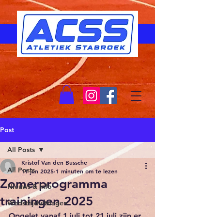
Post
All Posts
Kristof Van den Bussche
All Posts
11 jun 2025
1 minuten om te lezen
Zomerprogramma
Nieuws & Info
trainingen 2025
Wedstrijduitslagen
Opgelet vanaf 1 juli tot 21 juli zijn er 