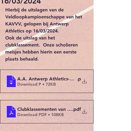
16/03/2024
Hierbij de uitslagen van de 
Veldloopkampioenschappe van het 
KAVVV, gelopen bij Antwerp 
Athletics op 16/03/2024.
Ook de uitslag van het 
clubklassement.  Onze scholieren 
meisjes hebben hierin een eerste 
plaats behaald.  
A.A. Antwerp Athletics-KAVVV&Fedes_Veldloopkamp
.p
Download P • 72KB
Clubklassementen van de KAVVV&Fedes Veldloopk
.pdf
Download PDF • 108KB