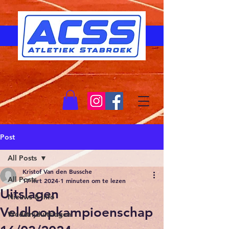
Post
All Posts
Kristof Van den Bussche
All Posts
17 mrt 2024
1 minuten om te lezen
Uitslagen
Nieuws & Info
Veldloopkampioenschap
Wedstrijduitslagen