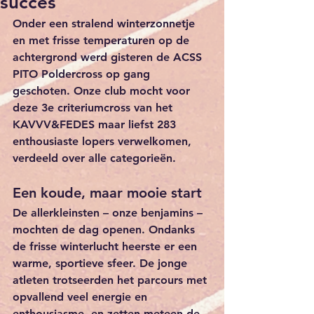
succes
Onder een stralend winterzonnetje 
en met frisse temperaturen op de 
achtergrond werd gisteren de ACSS 
PITO Poldercross op gang 
geschoten. Onze club mocht voor 
deze 
3e criteriumcross van het 
KAVVV&FEDES
 maar liefst 
283 
enthousiaste lopers
 verwelkomen, 
verdeeld over alle categorieën.
Een koude, maar mooie start
De allerkleinsten – onze benjamins – 
mochten de dag openen. Ondanks 
de frisse winterlucht heerste er een 
warme, sportieve sfeer. De jonge 
atleten trotseerden het parcours met 
opvallend veel energie en 
enthousiasme, en zetten meteen de 