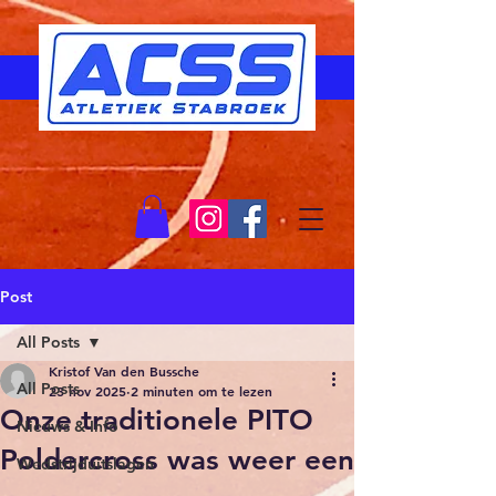
Post
All Posts
Kristof Van den Bussche
All Posts
23 nov 2025
2 minuten om te lezen
Onze traditionele PITO
Nieuws & Info
Poldercross was weer een
Wedstrijduitslagen