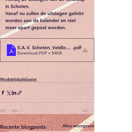
in Schoten.
Vanaf nu zullen de uitslagen gelinkt 
worden aan de kalender en niet 
meer apart gepost worden.
S.A.V. Schoten_Veldloop_Memorial Jos De Borger_Z
.pdf
Download PDF • 54KB
Wedstrijduitslagen
Alles weergeven
Recente blogposts