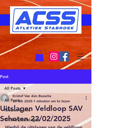
Post
All Posts
Kristof Van den Bussche
All Posts
23 feb 2025
1 minuten om te lezen
Uitslagen Veldloop SAV
Nieuws & Info
Schoten 22/02/2025
Wedstrijduitslagen
Hierbij de uitslagen van de veldloop 