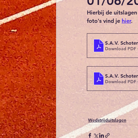
01/06/2
Hierbij de uitslage
foto's vind je 
hier
.
S.A.V. Schote
Download PDF 
S.A.V. Schot
Download PDF 
Wedstrijduitslagen