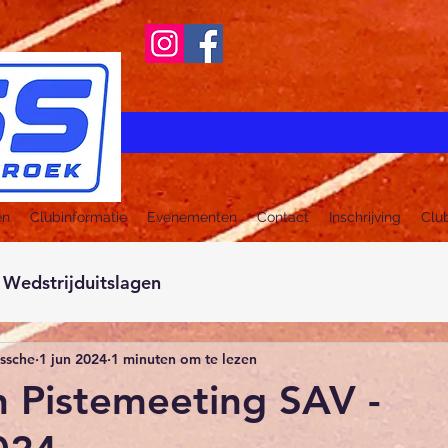
en
Clubinformatie
Evenementen
Contact
Inschrijving
Clu
Wedstrijduitslagen
ussche
1 jun 2024
1 minuten om te lezen
n Pistemeeting SAV -