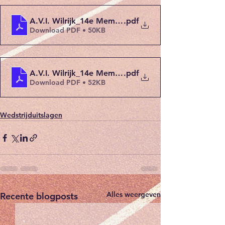
A.V.I. Wilrijk_14e Mem.Robert Schelfout_Piste te
.pdf
Download PDF • 50KB
A.V.I. Wilrijk_14e Mem.Robert Schelfout_Piste te
.pdf
Download PDF • 52KB
Wedstrijduitslagen
Alles weergeven
Recente blogposts