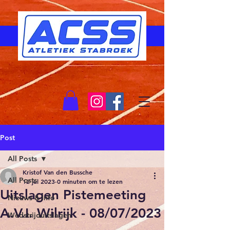
Post
All Posts
Kristof Van den Bussche
All Posts
12 jul 2023
0 minuten om te lezen
Uitslagen Pistemeeting
Nieuws & Info
A.V.I. Wilrijk - 08/07/2023
Wedstrijduitslagen