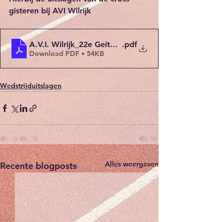
gisteren bij AVI Wilrijk
A.V.I. Wilrijk_22e Geitencross_Zaterdag 18 Januari 
.pdf
Download PDF • 54KB
Wedstrijduitslagen
Alles weergeven
Recente blogposts