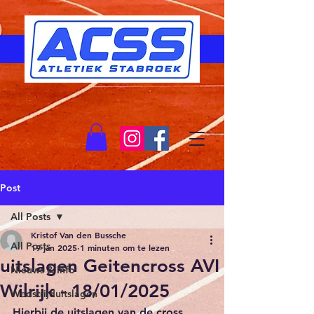
Post
All Posts
Kristof Van den Bussche
All Posts
19 jan 2025
1 minuten om te lezen
uitslagen Geitencross AVI
Nieuws & Info
Wilrijk - 18/01/2025
Wedstrijduitslagen
Hierbij de uitslagen van de cross 