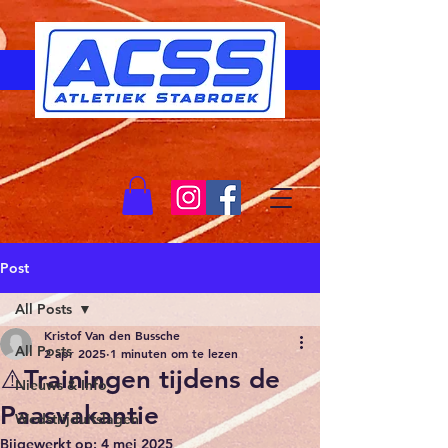
Post
All Posts
Kristof Van den Bussche
All Posts
2 apr 2025
1 minuten om te lezen
⚠️Trainingen tijdens de
Nieuws & Info
Paasvakantie
Wedstrijduitslagen
Bijgewerkt op:
4 mei 2025