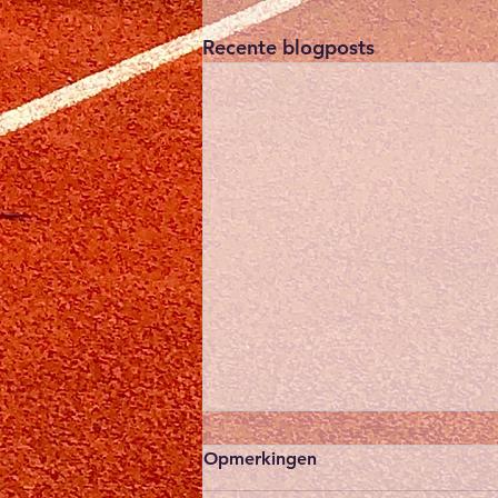
Recente blogposts
Blijf zichtbaar - we gaan
Opmerkingen
voor fluo