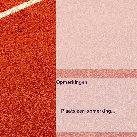
Blijf zichtbaar - we gaan
Opmerkingen
voor fluo
De herfst en wintermaanden
brengen vroeg donker en
Plaats een opmerking...
schemering met zich mee. Voor
wie regelmatig loopt ( ’s
ochtends, ’s avonds of in de...