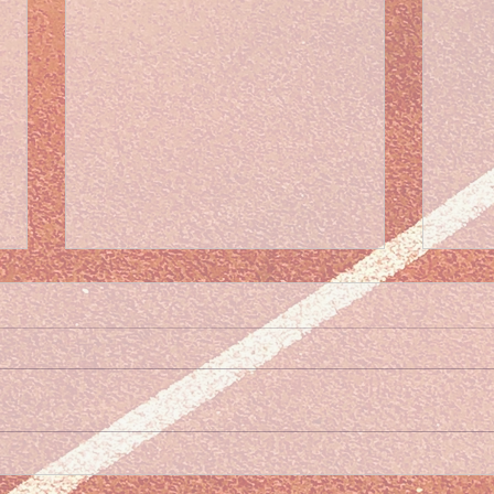
Winterkalender wedstrijden
seizoen 2025-2026
Beste clubleden, De
winterkalender voor de
veldloopwedstrijden van het
K.A.V.V.V.&FEDES staat in de
kalender op de website. Het
Zom
seizoen...
trai