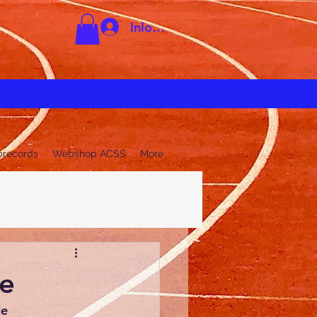
Inloggen
brecords
Webshop ACSS
More
ie
e 