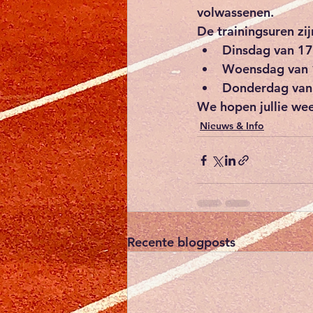
volwassenen. 
De trainingsuren zi
Dinsdag van 1
Woensdag van 
Donderdag van
We hopen jullie wee
Nieuws & Info
Recente blogposts