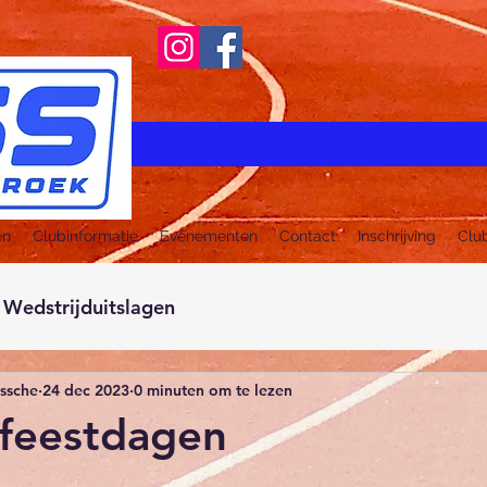
en
Clubinformatie
Evenementen
Contact
Inschrijving
Clu
Wedstrijduitslagen
ussche
24 dec 2023
0 minuten om te lezen
 feestdagen