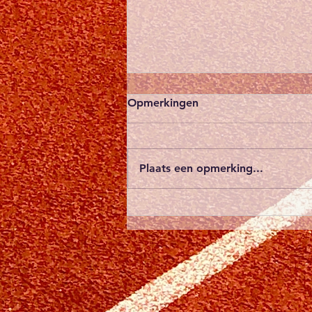
Blijf zichtbaar - we gaan
Opmerkingen
voor fluo
De herfst en wintermaanden
brengen vroeg donker en
Plaats een opmerking...
schemering met zich mee. Voor
wie regelmatig loopt ( ’s
ochtends, ’s avonds of in de...