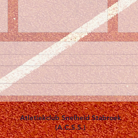
Winterkalender wedstrijden
seizoen 2025-2026
Beste clubleden, De
winterkalender voor de
veldloopwedstrijden van het
K.A.V.V.V.&FEDES staat in de
kalender op de website. Het
Zom
seizoen...
trai
Atletiekclub Snelheid Stabroek
(A.C.S.S.)