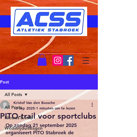
Post
All Posts
Kristof Van den Bussche
All Posts
13 sep 2025
1 minuten om te lezen
PITO-trail voor sportclubs
Nieuws & Info
Op zondag 21 september 2025 
Wedstrijduitslagen
organiseert PITO Stabroek de 