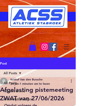
Post
All Posts
Kristof Van den Bussche
All Posts
24 jun
1 minuten om te lezen
Afgelasting pistemeeting
Nieuws & Info
ZWAT van 27/06/2026
Wedstrijduitslagen
Omdat volgens de 