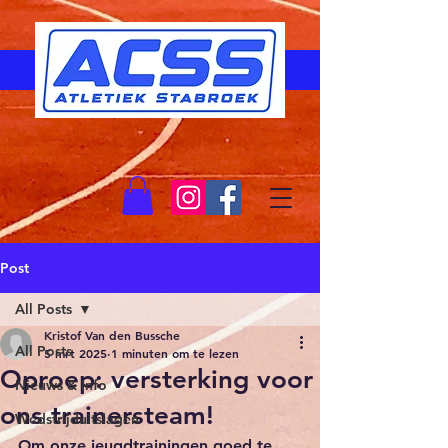
Post
All Posts
Kristof Van den Bussche
All Posts
5 mrt 2025
1 minuten om te lezen
Oproep: versterking voor
Nieuws & Info
ons trainersteam!
Wedstrijduitslagen
Om onze jeugdtrainingen goed te 