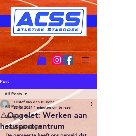
Post
All Posts
Kristof Van den Bussche
All Posts
22 jul 2024
1 minuten om te lezen
⚠️Opgelet: Werken aan
Nieuws & Info
het sportcentrum
Wedstrijduitslagen
De gemeente heeft ons gemeld dat 