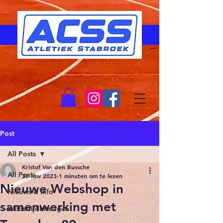
Post
All Posts
Kristof Van den Bussche
All Posts
28 nov 2023
1 minuten om te lezen
Nieuwe Webshop in
Nieuws & Info
samenwerking met
Wedstrijduitslagen