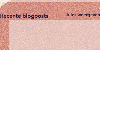
Alles weergeven
Recente blogposts
Winterkalender
wedstrijden seizoen
2025-2026