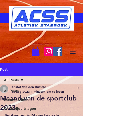
Post
All Posts
Kristof Van den Bussche
All Posts
18 aug 2023
1 minuten om te lezen
Maand van de sportclub
Nieuws & Info
2023
Wedstrijduitslagen
September is Maand van de 