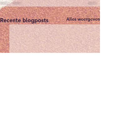
Alles weergeven
Recente blogposts
Winterkalender
wedstrijden seizoen