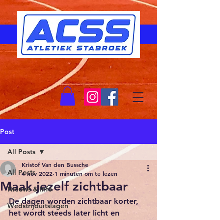
Post
All Posts
Kristof Van den Bussche
All Posts
4 nov 2022
1 minuten om te lezen
Maak jezelf zichtbaar
Nieuws & Info
De dagen worden zichtbaar korter, 
Wedstrijduitslagen
het wordt steeds later licht en 