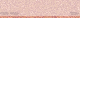
Alles weergeven
Recente blogposts