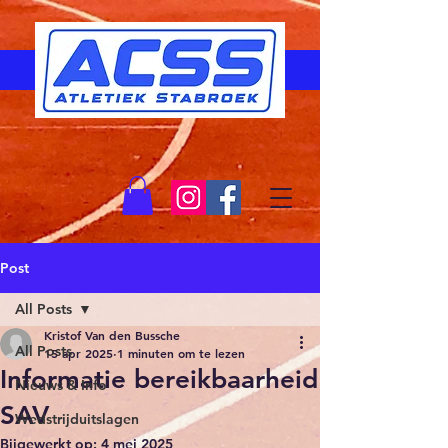
Post
All Posts
Kristof Van den Bussche
All Posts
15 apr 2025
1 minuten om te lezen
Informatie bereikbaarheid
Nieuws & Info
SAV
Wedstrijduitslagen
Bijgewerkt op:
4 mei 2025