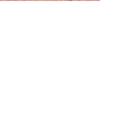
Alles weergeven
Recente blogposts
Opmerkingen