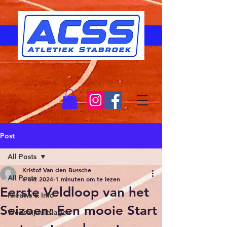
Post
All Posts
Kristof Van den Bussche
All Posts
6 okt 2024
1 minuten om te lezen
Eerste Veldloop van het
Nieuws & Info
Seizoen: Een mooie Start
Wedstrijduitslagen