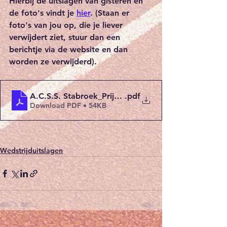
Hierbij de uitslagen van gisteren en 
de foto's vindt je 
hier
. (Staan er 
foto's van jou op, die je liever 
verwijdert ziet, stuur dan een 
berichtje via de website en dan 
worden ze verwijderd).
A.C.S.S. Stabroek_Prijzencross te Berendrecht_Zat
.pdf
Download PDF • 54KB
Wedstrijduitslagen