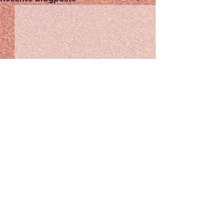
Winterkalender
wedstrijden seizoen
2025-2026
Beste clubleden, De
Opmerkingen
winterkalender voor de