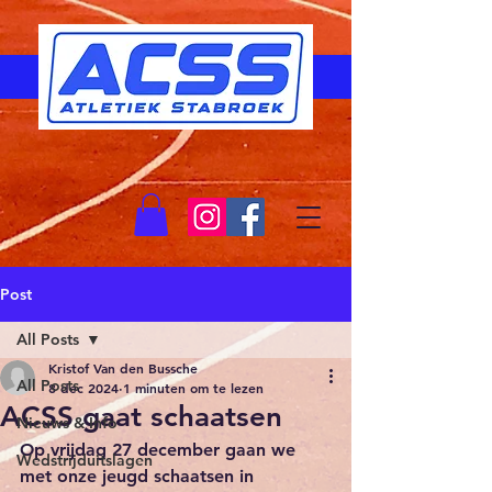
Post
All Posts
Kristof Van den Bussche
All Posts
8 dec 2024
1 minuten om te lezen
ACSS gaat schaatsen
Nieuws & Info
Op vrijdag 27 december gaan we 
Wedstrijduitslagen
met onze jeugd schaatsen in 