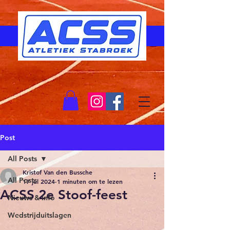
Post
All Posts
Kristof Van den Bussche
All Posts
17 jul 2024
1 minuten om te lezen
ACSS 2e Stoof-feest
Nieuws & Info
Wedstrijduitslagen