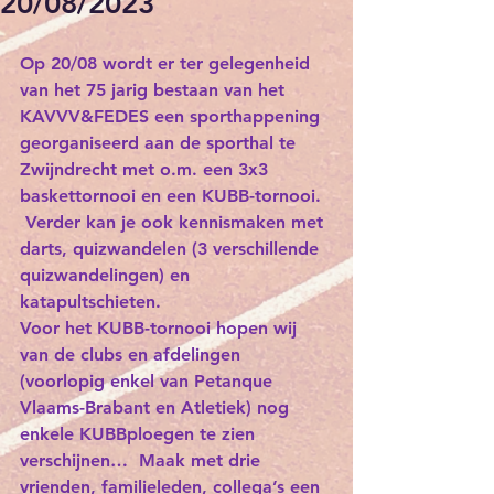
20/08/2023
Op 20/08 wordt er ter gelegenheid 
van het 75 jarig bestaan van het 
KAVVV&FEDES een sporthappening 
georganiseerd aan de sporthal te 
Zwijndrecht met o.m. een 3x3 
baskettornooi en een KUBB-tornooi.  
 Verder kan je ook kennismaken met 
darts, quizwandelen (3 verschillende 
quizwandelingen) en 
katapultschieten.
Voor het KUBB-tornooi hopen wij 
van de clubs en afdelingen 
(voorlopig enkel van Petanque 
Vlaams-Brabant en Atletiek) nog 
enkele KUBBploegen te zien 
verschijnen…  Maak met drie 
vrienden, familieleden, collega’s een 