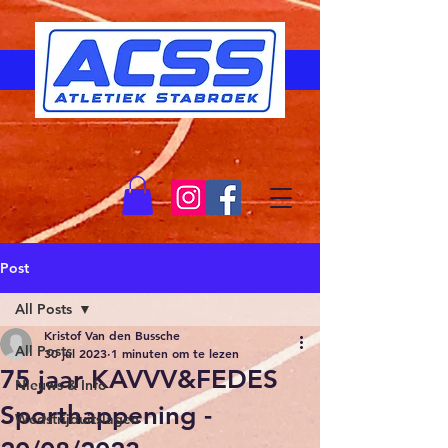
Post
All Posts
Kristof Van den Bussche
All Posts
30 jul 2023
1 minuten om te lezen
75 jaar KAVVV&FEDES
Nieuws & Info
Sporthappening -
Wedstrijduitslagen