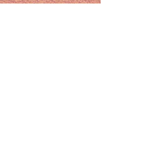
Alles weergeven
Recente blogposts
Winterkalender
wedstrijden seizoen
2025-2026
Beste clubleden, De
Opmerkingen