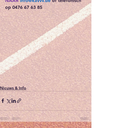
NAAR 
info@kavvv.be
 of telefonisch 
op 0476 67 63 85
Nieuws & Info