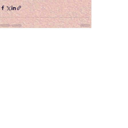
Alles weergeven
Recente blogposts