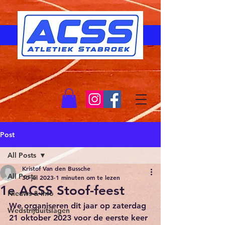
Post
All Posts
Kristof Van den Bussche
All Posts
30 jul 2023
1 minuten om te lezen
1e ACSS Stoof-feest
Nieuws & Info
We organiseren dit jaar op zaterdag 
Wedstrijduitslagen
21 oktober 2023 voor de eerste keer 