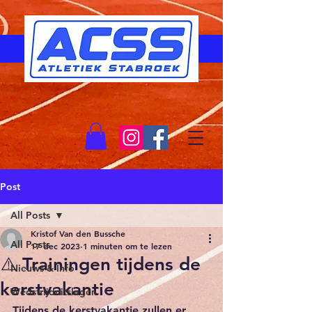
Post
All Posts
Kristof Van den Bussche
All Posts
17 dec 2023
1 minuten om te lezen
⚠️ Trainingen tijdens de
Nieuws & Info
kerstvakantie
Wedstrijduitslagen
Tijdens de kerstvakantie zullen er 