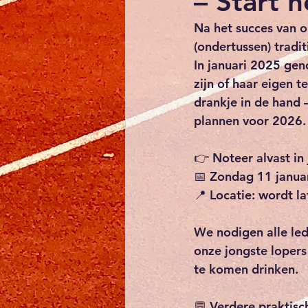
– Start h
Na het succes van o
(ondertussen) 
tradi
In januari 2025 ge
zijn of haar eigen 
drankje in de hand
plannen voor 2026.
👉 
Noteer alvast in
📅 
Zondag 11 januar
📍 
Locatie:
 wordt la
We nodigen 
alle l
onze jongste lopers
te komen drinken.
💬 Verdere praktisc