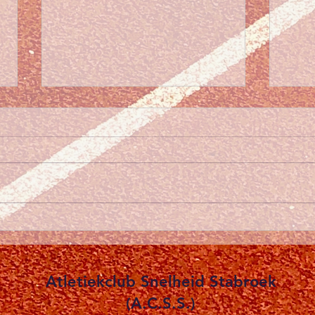
Succ
Zono
bij 
Wat e
hebb
Vand
atlet
eigen
☀️ Jeugdtrainingen deze
opko
week afgelast wegens hitte
prach
leuk 
Atletiekclub Snelheid Stabroek
(A.C.S.S.)