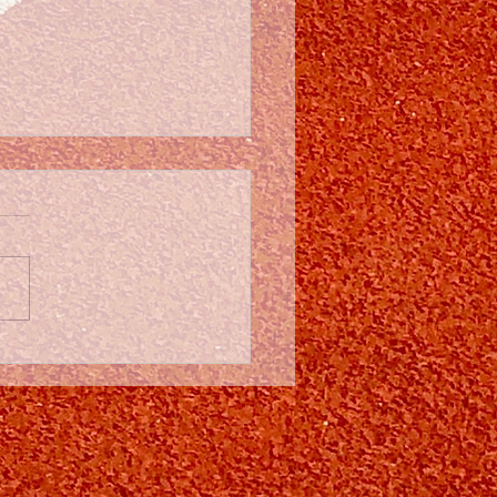
esvolle en
vergoten Pistemeeting
ACSS: Wat een Topdag!
en fantastische dag
en we achter de rug!
aag stroomde de
iekpiste vol voor onze
 pistemeeting. De
mst was werkelijk
tig. Het was ontzettend
om te zien dat onze eig