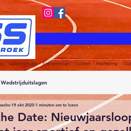
en
Clubinformatie
Evenementen
Contact
Inschrijving
Clu
Wedstrijduitslagen
ussche
19 okt 2025
1 minuten om te lezen
the Date: Nieuwjaarslo