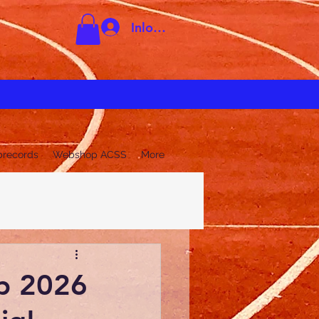
Inloggen
brecords
Webshop ACSS
More
op 2026