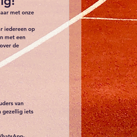
ig!
jaar met onze 
r iedereen op 
en met een 
over de 
uders van 
ezellig iets 
hatsApp-