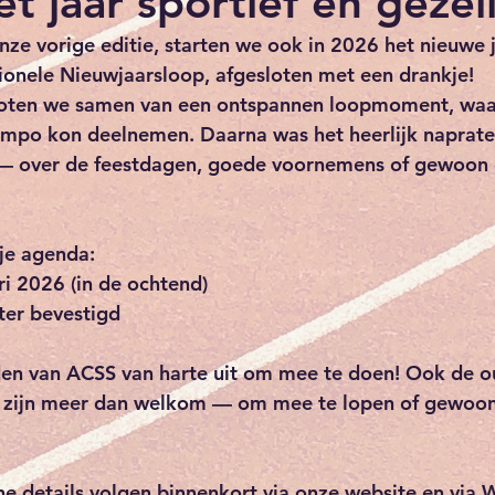
et jaar sportief en gezell
nze vorige editie, starten we ook in 2026 het nieuwe 
tionele Nieuwjaarsloop
, afgesloten met een drankje!
noten we samen van een ontspannen loopmoment, waa
tempo kon deelnemen. Daarna was het heerlijk naprat
 — over de feestdagen, goede voornemens of gewoon 
 je agenda:
i 2026 (in de ochtend)
ter bevestigd
eden van ACSS
 van harte uit om mee te doen! Ook de 
o
 zijn meer dan welkom — om mee te lopen of gewoon g
he details volgen binnenkort via onze 
website
 en via 
W