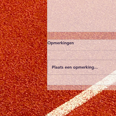
Afgelasting pistemeeting
Opmerkingen
ZWAT van 27/06/2026
Omdat volgens de
weersvoorspellingen van het
Plaats een opmerking...
KMI aangaande a.s. zaterdag,
nog steeds code oranje zal
worden aangekondigd, is er na
enig overleg met de
clubverantwoordelijken van
ZWAT, beslist dat de p