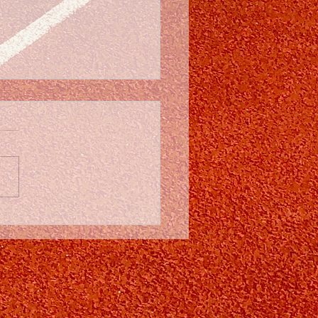
esvolle en
vergoten Pistemeeting
ACSS: Wat een Topdag!
en fantastische dag
en we achter de rug!
aag stroomde de
iekpiste vol voor onze
 pistemeeting. De
mst was werkelijk
tig. Het was ontzettend
om te zien dat onze eig