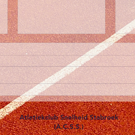
Succ
Zono
bij 
Wat e
hebb
Vand
atlet
eigen
☀️ Jeugdtrainingen deze
opko
week afgelast wegens hitte
prach
leuk 
Atletiekclub Snelheid Stabroek
(A.C.S.S.)