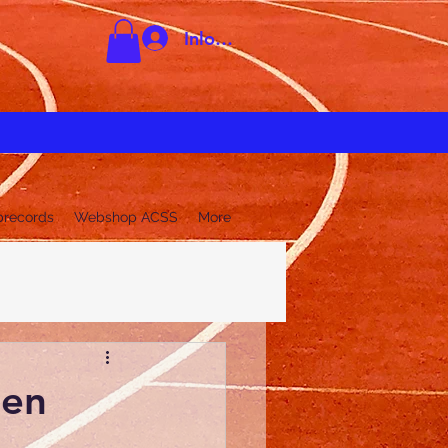
Inloggen
brecords
Webshop ACSS
More
een