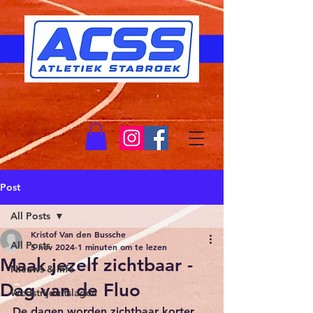
Post
All Posts
Kristof Van den Bussche
All Posts
5 nov 2024
1 minuten om te lezen
Maak jezelf zichtbaar -
Nieuws & Info
Dag van de Fluo
Wedstrijduitslagen
De dagen worden zichtbaar korter, 