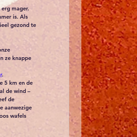
 erg mager. 
er is. Als 
ieel gezond te 
onze 
en ze knappe 
r
. 
e 5 km en de 
al de wind – 
eef de 
de aanwezige 
oos wafels 