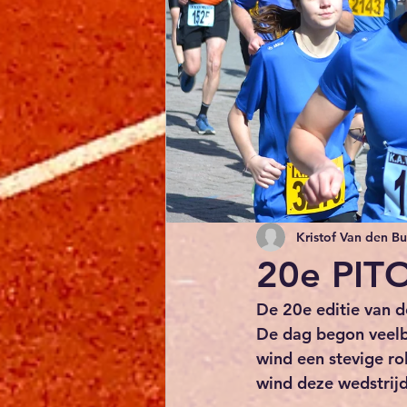
Kristof Van den B
20e PITO
De 20e editie van d
De dag begon veelb
wind een stevige ro
wind deze wedstrijd