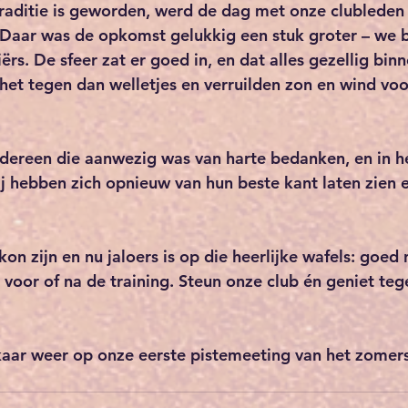
raditie is geworden, werd de dag met onze clubleden 
 Daar was de opkomst gelukkig een stuk groter – we b
rs. De sfeer zat er goed in, en dat alles gezellig bin
t tegen dan welletjes en verruilden zon en wind voo
iedereen die aanwezig was van harte bedanken, en in h
 Zij hebben zich opnieuw van hun beste kant laten zien
 kon zijn en nu jaloers is op die heerlijke wafels: goed 
voor of na de training. Steun onze club én geniet tegel
kaar weer op onze eerste pistemeeting van het zomer