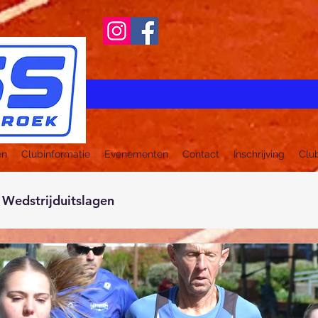
en
Clubinformatie
Evenementen
Contact
Inschrijving
Clu
Wedstrijduitslagen