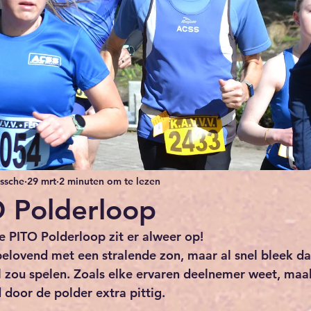
ussche
29 mrt
2 minuten om te lezen
 Polderloop
e PITO Polderloop zit er alweer op! 
elovend met een stralende zon, maar al snel bleek da
l zou spelen. Zoals elke ervaren deelnemer weet, maak
 door de polder extra pittig.