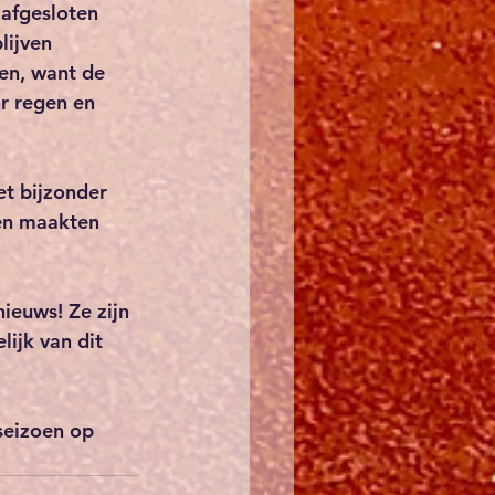
afgesloten 
lijven 
nen, want de 
r regen en 
et bijzonder 
 en maakten 
nieuws! Ze zijn 
ijk van dit 
seizoen op 