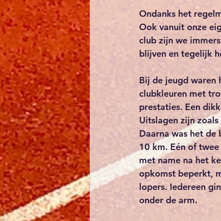
Ondanks het regelm
Ook vanuit onze ei
club zijn we immers 
blijven en tegelijk 
Bij de jeugd waren 
clubkleuren met tro
prestaties. Een dikk
Uitslagen zijn zoals 
Daarna was het de 
10 km. Eén of twee 
met name na het kee
opkomst beperkt, ma
lopers. Iedereen gi
onder de arm.