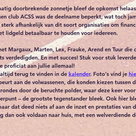
atig doorbrekende zonnetje bleef de opkomst helaas
gen club ACSS was de deelname beperkt, wat toch jamm
sterk afhankelijk van dit soort organisaties om financ
het lidgeld betaalbaar te houden voor iedereen.
het Margaux, Marten, Lex, Frauke, Arend en Tuur die 
ts verdedigden. En met succes! Stuk voor stuk leverd
e proficiat aan jullie allemaal!
altijd terug te vinden in de 
kalender
. Foto's vind je 
hie
beurt aan de volwassenen, die konden kiezen tussen d
rondes door de beruchte polder, waar deze keer voor
rpunt – de grootste tegenstander bleek. Ook hier bl
ar dat deed niets af aan de inzet en prestaties van 
ng dan ook voldaan naar huis, met een welverdiende d