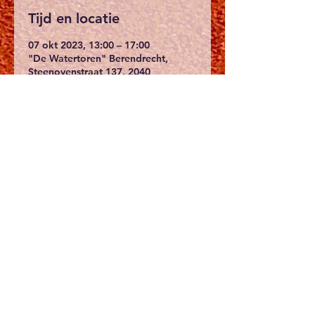
Tijd en locatie
07 okt 2023, 13:00 – 17:00
"De Watertoren" Berendrecht,
Steenovenstraat 137, 2040
Antwerpen, België
Over het evenement
Van 12u15 tot 13u20: Benj.Meisjes 
met start   om 13u30    
Van 12u15 tot 13u25: Benj.Jongens 
met start   na Benj.Meisjes    
Van 12u15 tot 13u30: Pup.Meisjes 
met start   na Ben.Jongens    
Van 12u15 tot 13u35: Pup.Jongens 
met start   na Pup.Meisjes    
Van 12u15 tot 13u40: Min.Meisjes 
met start   na Pup.Jongens    
Van 12u15 tot 13u50: Min.Jongens 