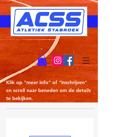
Klik op "meer info" of "Inschrijven"
en scroll naar beneden om de details
te bekijken.