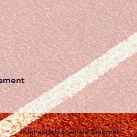
nement
Atletiekclub Snelheid Stabroek