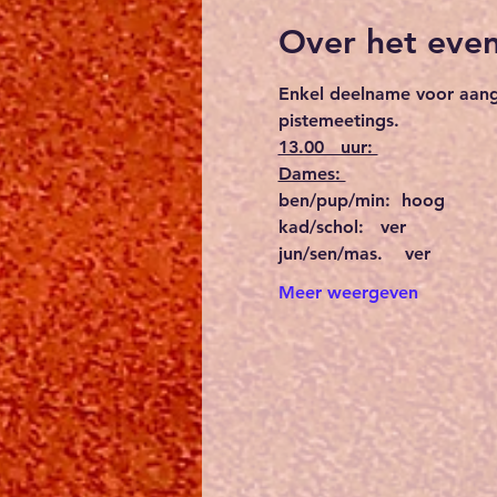
Over het eve
Enkel deelname voor aang
pistemeetings.
13.00   uur: 
Dames: 
ben/pup/min:  hoog       
kad/schol:   ver     
jun/sen/mas.    ver     
Meer weergeven