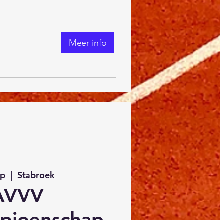
Meer info
ep
  |  
Stabroek
AVVV
pioenschap