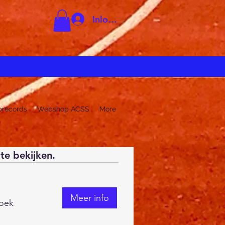
Inloggen
brecords
Webshop ACSS
More
te bekijken.
Meer info
oek