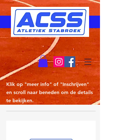
Klik op "meer info" of "Inschrijven"
en scroll naar beneden om de details
te bekijken.