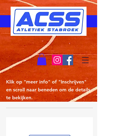
Klik op "meer info" of "Inschrijven"
en scroll naar beneden om de details
te bekijken.