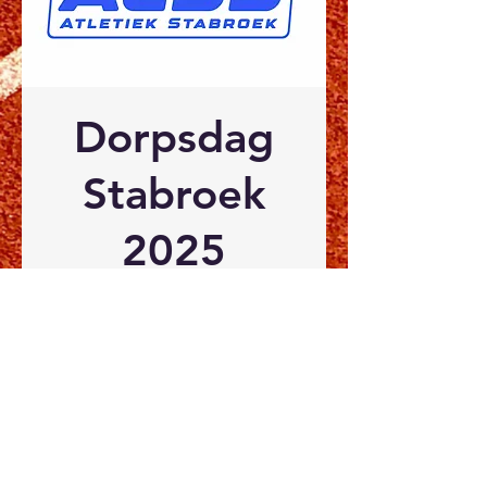
Dorpsdag
Stabroek
2025
zo 28 sep
  |  
Dorpsstraat
Kom ons een bezoekje brengen op
de dorpsdag en steun onze club
met een tombolalotje, een
hamburger, hotdog of een drankje.
Tijd en locatie