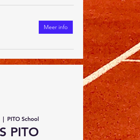
Meer info
  |  
PITO School
S PITO