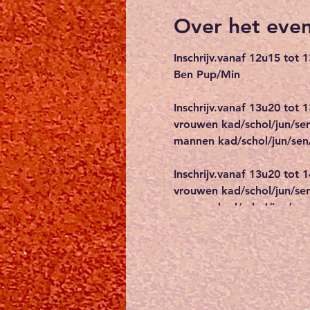
Over het eve
Inschrijv.vanaf 12u15 tot 
Ben Pup/Min
Inschrijv.vanaf 13u20 tot 
vrouwen kad/schol/jun/s
mannen kad/schol/jun/se
Inschrijv.vanaf 13u20 tot 
vrouwen kad/schol/jun/s
mannen kad/schol/jun/sen