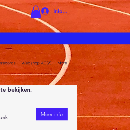
Inloggen
brecords
Webshop ACSS
More
te bekijken.
Meer info
oek