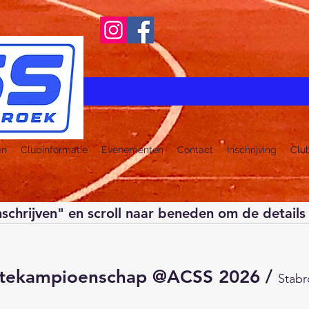
en
Clubinformatie
Evenementen
Contact
Inschrijving
Clu
nschrijven" en scroll naar beneden om de details 
tekampioenschap @ACSS 2026
/
Stabr