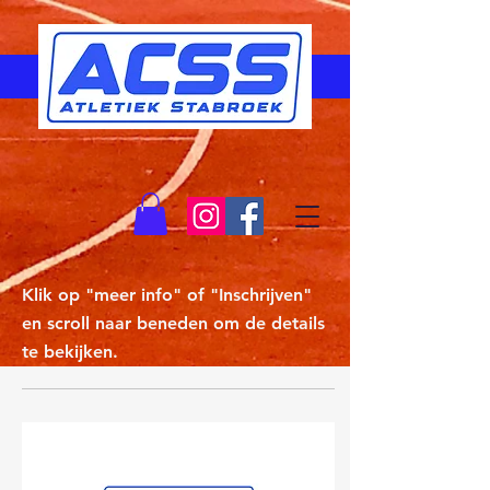
Klik op "meer info" of "Inschrijven"
en scroll naar beneden om de details
te bekijken.