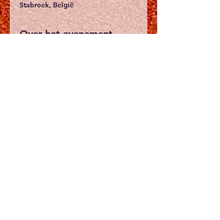
Stabroek, België
Over het evenement
2025_ACSS_Pistemeeting_tijdschema
.pdf
Download PDF • 442KB
Pistemeeting van het 
KAVVV&Fedes verbond.
Schema:
Start om 13u30 met de 
kampnummers.
- Ben/Pup/Min (Meisjes & Jongens): 
100m, 800m en Verspringen
- Kad t/m Masters: 150m, 1500m en 
Hoogspringen
Meer weergeven